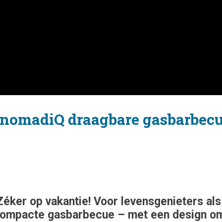
e nomadiQ draagbare gasbarbec
. Zéker op vakantie! Voor levensgenieters al
mpacte gasbarbecue – met een design om v