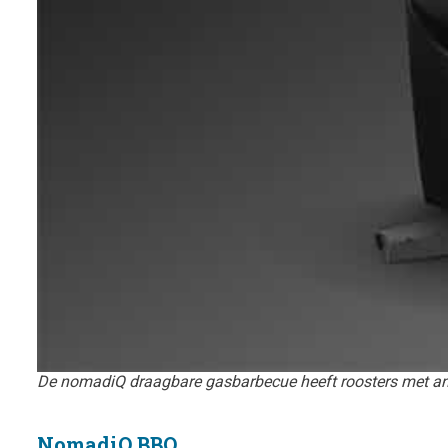
De nomadiQ draagbare gasbarbecue heeft roosters met an
NomadiQ BBQ