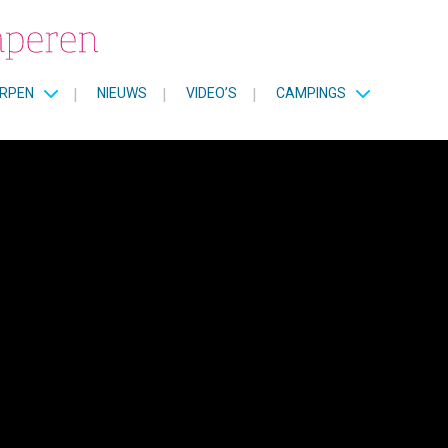
RPEN
|
NIEUWS
|
VIDEO’S
|
CAMPINGS