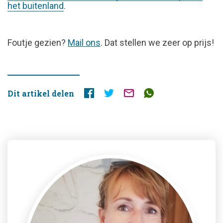
het buitenland
.
FOUTJE
Foutje gezien?
Mail ons
. Dat stellen we zeer op prijs!
GEZIEN?
Dit artikel delen