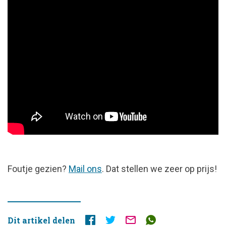
FOUTJE
Foutje gezien?
Mail ons
. Dat stellen we zeer op prijs!
GEZIEN?
Dit artikel delen