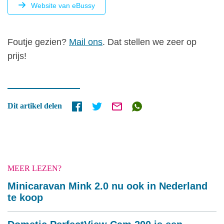
Website van eBussy
FOUTJE
Foutje gezien?
Mail ons
. Dat stellen we zeer op
GEZIEN?
prijs!
Dit artikel delen
MEER LEZEN?
Minicaravan Mink 2.0 nu ook in Nederland
te koop