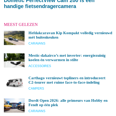
Dometic PerfectView Cam 200 is een
handige fietsendragercamera
MEEST GELEZEN
Hefdakcaravan Kip Kompakt volledig vernieuwd
mét buitenkeuken
CARAVANS
Mestic-dakairco’s met inverter: energiezuinig
koelen én verwarmen in stilte
ACCESSOIRES
Carthago vernieuwt topliners en introduceert
C2-tourer met ruime face-to-face-indeling
CAMPERS
Dordt Open 2026: alle primeurs van Hobby en
Fendt op één plek
CARAVANS