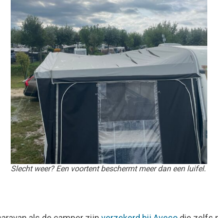
Slecht weer? Een voortent beschermt meer dan een luifel.
caravan als de camper zijn
verzekerd bij Aveco
die zelfs 