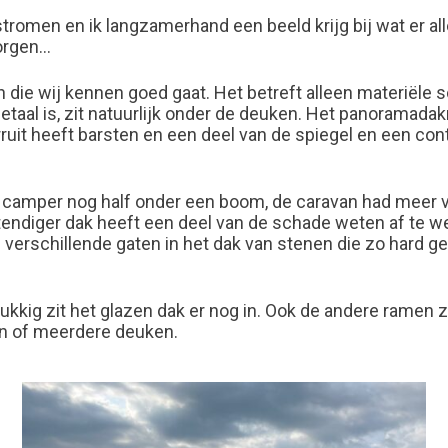
nstromen en ik langzamerhand een beeld krijg bij wat er al
morgen…
 die wij kennen goed gaat. Het betreft alleen materiële 
aal is, zit natuurlijk onder de deuken. Het panoramadakr
uit heeft barsten en een deel van de spiegel en een conto
 de camper nog half onder een boom, de caravan had meer 
stendiger dak heeft een deel van de schade weten af te w
n verschillende gaten in het dak van stenen die zo hard ge
elukkig zit het glazen dak er nog in. Ook de andere rame
een of meerdere deuken.