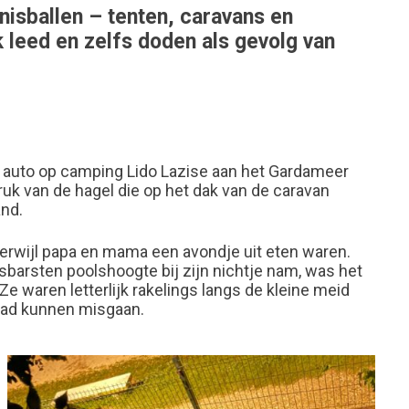
nisballen – tenten, caravans en
k leed en zelfs doden als gevolg van
n auto op camping Lido Lazise aan het Gardameer
druk van de hagel die op het dak van de caravan
and.
 terwijl papa en mama een avondje uit eten waren.
osbarsten poolshoogte bij zijn nichtje nam, was het
e waren letterlijk rakelings langs de kleine meid
 had kunnen misgaan.