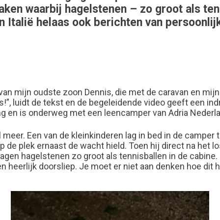
ken waarbij hagelstenen – zo groot als ten
n Italië helaas ook berichten van persoonlij
 van mijn oudste zoon Dennis, die met de caravan en mij
os!”, luidt de tekst en de begeleidende video geeft een in
ing en is onderweg met een leencamper van Adria Nederl
l meer. Een van de kleinkinderen lag in bed in de camper
p de plek ernaast de wacht hield. Toen hij direct na het l
gen hagelstenen zo groot als tennisballen in de cabine. Z
en heerlijk doorsliep. Je moet er niet aan denken hoe dit