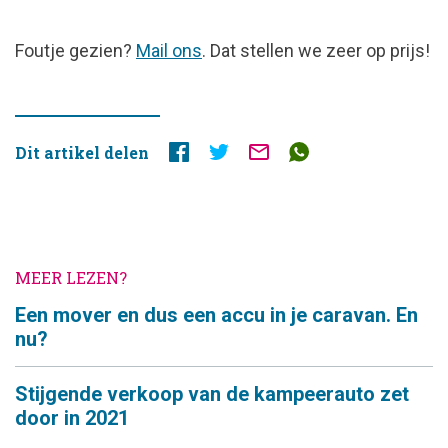
FOUTJE
Foutje gezien?
Mail ons
. Dat stellen we zeer op prijs!
GEZIEN?
Dit artikel delen
MEER LEZEN?
Een mover en dus een accu in je caravan. En
nu?
Stijgende verkoop van de kampeerauto zet
door in 2021