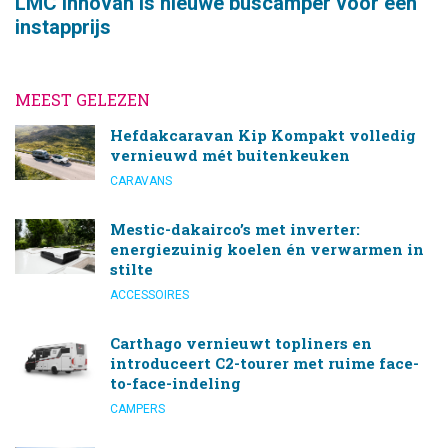
LMC Innovan is nieuwe buscamper voor een
instapprijs
MEEST GELEZEN
Hefdakcaravan Kip Kompakt volledig
vernieuwd mét buitenkeuken
CARAVANS
Mestic-dakairco’s met inverter:
energiezuinig koelen én verwarmen in
stilte
ACCESSOIRES
Carthago vernieuwt topliners en
introduceert C2-tourer met ruime face-
to-face-indeling
CAMPERS