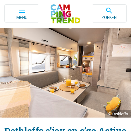
MENU
ZOEKEN
© Dethleffs
Dethleffs c’joy en c’go Active