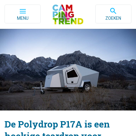
MENU
ZOEKEN
De Polydrop P17A is een
hoekige teardrop voor