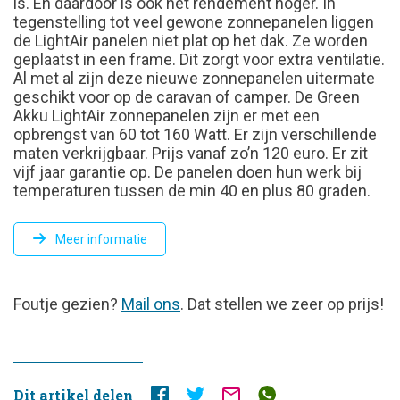
is. En daardoor is ook het rendement hoger. In
tegenstelling tot veel gewone zonnepanelen liggen
de LightAir panelen niet plat op het dak. Ze worden
geplaatst in een frame. Dit zorgt voor extra ventilatie.
Al met al zijn deze nieuwe zonnepanelen uitermate
geschikt voor op de caravan of camper. De Green
Akku LightAir zonnepanelen zijn er met een
opbrengst van 60 tot 160 Watt. Er zijn verschillende
maten verkrijgbaar. Prijs vanaf zo’n 120 euro. Er zit
vijf jaar garantie op. De panelen doen hun werk bij
temperaturen tussen de min 40 en plus 80 graden.
Meer informatie
FOUTJE
Foutje gezien?
Mail ons
. Dat stellen we zeer op prijs!
GEZIEN?
Dit artikel delen