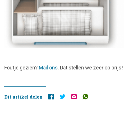
FOUTJE
Foutje gezien?
Mail ons
. Dat stellen we zeer op prijs!
GEZIEN?
Dit artikel delen