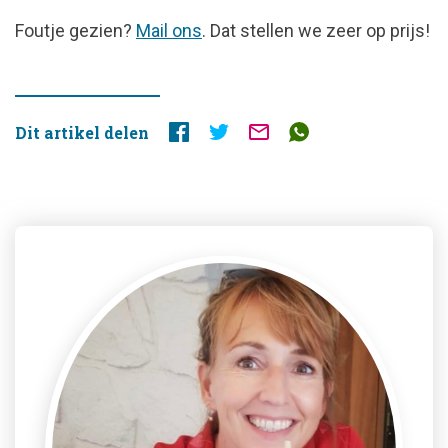
FOUTJE
Foutje gezien?
Mail ons
. Dat stellen we zeer op prijs!
GEZIEN?
Dit artikel delen