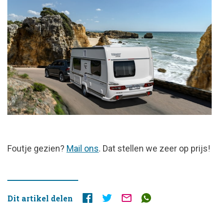
FOUTJE
Foutje gezien?
Mail ons
. Dat stellen we zeer op prijs!
GEZIEN?
Dit artikel delen