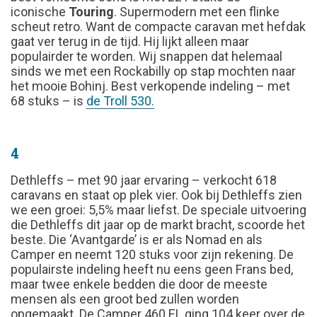
iconische
Touring
. Supermodern met een flinke
scheut retro. Want de compacte caravan met hefdak
gaat ver terug in de tijd. Hij lijkt alleen maar
populairder te worden. Wij snappen dat helemaal
sinds we met een Rockabilly op stap mochten naar
het mooie Bohinj. Best verkopende indeling – met
68 stuks – is
de Troll 530.
4
Dethleffs – met 90 jaar ervaring – verkocht 618
caravans en staat op plek vier. Ook bij Dethleffs zien
we een groei: 5,5% maar liefst. De speciale uitvoering
die Dethleffs dit jaar op de markt bracht, scoorde het
beste. Die ‘Avantgarde’ is er als Nomad en als
Camper en neemt 120 stuks voor zijn rekening. De
populairste indeling heeft nu eens geen Frans bed,
maar twee enkele bedden die door de meeste
mensen als een groot bed zullen worden
opgemaakt. De Camper 460 EL ging 104 keer over de