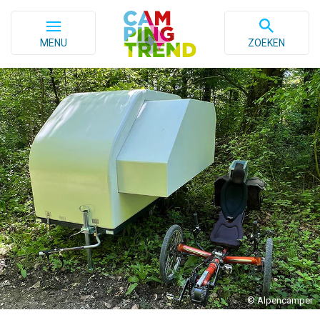
MENU
ZOEKEN
© Alpencamper