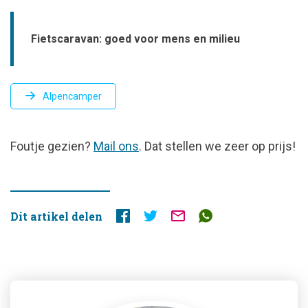
Fietscaravan: goed voor mens en milieu
Alpencamper
FOUTJE
Foutje gezien?
Mail ons
. Dat stellen we zeer op prijs!
GEZIEN?
Dit artikel delen