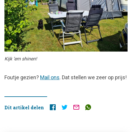
Kijk ‘em shinen!
FOUTJE
Foutje gezien?
Mail ons
. Dat stellen we zeer op prijs!
GEZIEN?
Dit artikel delen