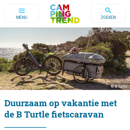
MENU
ZOEKEN
© B Turtle
Duurzaam op vakantie met
de B Turtle fietscaravan