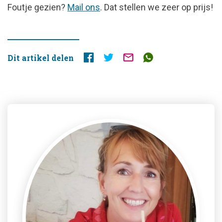
FOUTJE
Foutje gezien?
Mail ons
. Dat stellen we zeer op prijs!
GEZIEN?
Dit artikel delen