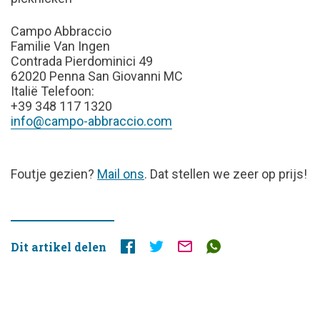
Campo Abbraccio
Familie Van Ingen
Contrada Pierdominici 49
62020 Penna San Giovanni MC
Italië Telefoon:
+39 348 117 1320
info@campo-abbraccio.com
FOUTJE
Foutje gezien?
Mail ons
. Dat stellen we zeer op prijs!
GEZIEN?
Dit artikel delen