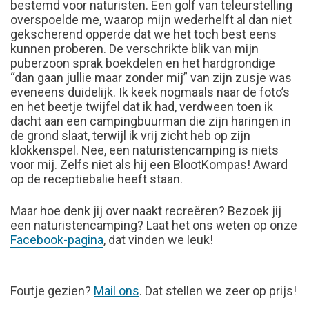
bestemd voor naturisten. Een golf van teleurstelling
overspoelde me, waarop mijn wederhelft al dan niet
gekscherend opperde dat we het toch best eens
kunnen proberen. De verschrikte blik van mijn
puberzoon sprak boekdelen en het hardgrondige
“dan gaan jullie maar zonder mij” van zijn zusje was
eveneens duidelijk. Ik keek nogmaals naar de foto’s
en het beetje twijfel dat ik had, verdween toen ik
dacht aan een campingbuurman die zijn haringen in
de grond slaat, terwijl ik vrij zicht heb op zijn
klokkenspel. Nee, een naturistencamping is niets
voor mij. Zelfs niet als hij een BlootKompas! Award
op de receptiebalie heeft staan.
Maar hoe denk jij over naakt recreëren? Bezoek jij
een naturistencamping? Laat het ons weten op onze
Facebook-pagina
, dat vinden we leuk!
FOUTJE
Foutje gezien?
Mail ons
. Dat stellen we zeer op prijs!
GEZIEN?