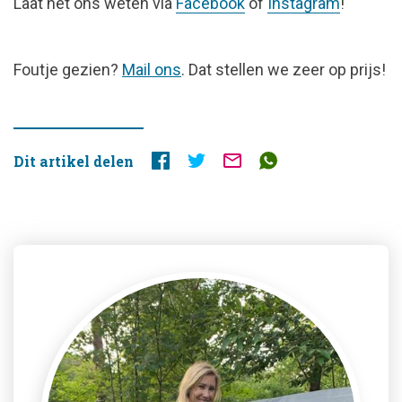
Laat het ons weten via
Facebook
of
Instagram
!
FOUTJE
Foutje gezien?
Mail ons
. Dat stellen we zeer op prijs!
GEZIEN?
Dit artikel delen