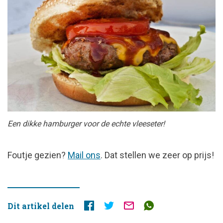
Een dikke hamburger voor de echte vleeseter!
FOUTJE
Foutje gezien?
Mail ons
. Dat stellen we zeer op prijs!
GEZIEN?
Dit artikel delen