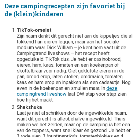
Deze campingrecepten zijn favoriet bij
de (klein)kinderen
TikTok-omelet
Zijn naam dankt dit gerecht niet aan de kippetjes die al
tokkend hun eieren leggen, maar aan het sociale
medium waar Dick William – je kent hem vast uit de
Campingtrend liveshows – het recept heeft
opgeduikeld. TikTok dus. Je hebt er casinobrood,
eieren, ham, kaas, tomaten en een koekenpan of
skottelbraai voor nodig. Giet geklutste eieren in de
pan, brood erop, laten stollen, omdraaien, tomaten,
kaas en ham erop en inpakken als een cadeautje. Nog
even in de koekenpan en smullen maar. In
deze
campingtrend liveshow
laat DW stap voor stap zien
hoe hij het maakt.
Shakshuka
Laat je niet afschrikken door de ingewikkelde naam,
want dit gerecht is allesbehalve ingewikkeld. Thuis
maken we het zelden, maar op de camping is het een
van de toppers, want snel klaar én gezond. Je hebt er
3 rode uien, 3 (punt)paprika’s, tomatenblokjes en 4