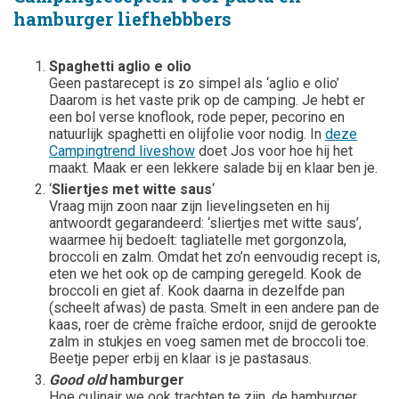
hamburger liefhebbbers
Spaghetti
aglio e olio
Geen pastarecept is zo simpel als ‘aglio e olio’
Daarom is het vaste prik op de camping. Je hebt er
een bol verse knoflook, rode peper, pecorino en
natuurlijk spaghetti en olijfolie voor nodig. In
deze
Campingtrend liveshow
doet Jos voor hoe hij het
maakt. Maak er een lekkere salade bij en klaar ben je.
‘
Sliertjes met witte saus
‘
Vraag mijn zoon naar zijn lievelingseten en hij
antwoordt gegarandeerd: ‘sliertjes met witte saus’,
waarmee hij bedoelt: tagliatelle met gorgonzola,
broccoli en zalm. Omdat het zo’n eenvoudig recept is,
eten we het ook op de camping geregeld. Kook de
broccoli en giet af. Kook daarna in dezelfde pan
(scheelt afwas) de pasta. Smelt in een andere pan de
kaas, roer de crème fraîche erdoor, snijd de gerookte
zalm in stukjes en voeg samen met de broccoli toe.
Beetje peper erbij en klaar is je pastasaus.
Good old
hamburger
Hoe culinair we ook trachten te zijn, de hamburger