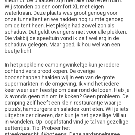
sleurhut. De plaatsen zijn niet allemaal even ruim.
Wij stonden op een comfort XL met eigen
waterkraan. Deze plaats was groot genoeg voor
onze tunneltent en we hadden nog ruimte genoeg
om de tent heen. Het plekje had zowel zon als
schaduw. Dat geldt overigens niet voor alle plekken.
Die vlakbij de speeltuin vond ik zelf wel erg in de
schaduw gelegen. Maar goed, ik hou wel van een
beetje licht.
In het piepkleine campingwinkeltje kun je iedere
ochtend vers brood kopen. De overige
boodschappen haalden wij in een van de grote
supermarkten in de omgeving. Ik vind het iedere
keer weer een feestje om daar rond de lopen. Heb je
’s avonds geen zin om te koken? Geen probleem. De
camping zelf heeft een klein restaurantje waar je
pizza’s, hamburgers en salades kunt eten. Wil je iets
uitgebreider dineren, dan kun je het gezellige Millau
in wandelen. Op loopafstand vind je tal van gezellige
eettentjes. Tip: Probeer het
streekgerecht
Aligot
eens. Deze aardappelpuree