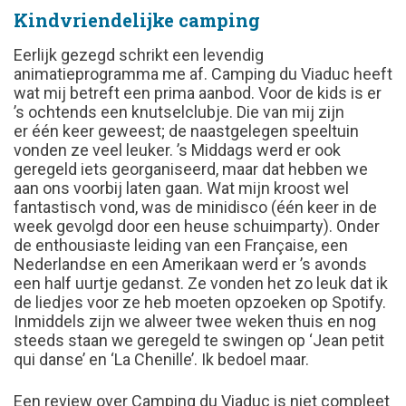
Kindvriendelijke camping
Eerlijk gezegd schrikt een levendig
animatieprogramma me af. Camping du Viaduc heeft
wat mij betreft een prima aanbod. Voor de kids is er
’s ochtends een knutselclubje. Die van mij zijn
er één keer geweest; de naastgelegen speeltuin
vonden ze veel leuker. ’s Middags werd er ook
geregeld iets georganiseerd, maar dat hebben we
aan ons voorbij laten gaan. Wat mijn kroost wel
fantastisch vond, was de minidisco (één keer in de
week gevolgd door een heuse schuimparty). Onder
de enthousiaste leiding van een Française, een
Nederlandse en een Amerikaan werd er ’s avonds
een half uurtje gedanst. Ze vonden het zo leuk dat ik
de liedjes voor ze heb moeten opzoeken op Spotify.
Inmiddels zijn we alweer twee weken thuis en nog
steeds staan we geregeld te swingen op ‘Jean petit
qui danse’ en ‘La Chenille’. Ik bedoel maar.
Een review over Camping du Viaduc is niet compleet