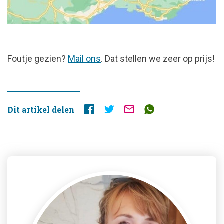
FOUTJE
Foutje gezien?
Mail ons
. Dat stellen we zeer op prijs!
GEZIEN?
Dit artikel delen