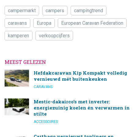
campermarkt
campers
campingtrend
caravans
Europa
European Caravan Federation
kamperen
verkoopcijfers
MEEST GELEZEN
Hefdakcaravan Kip Kompakt volledig
vernieuwd mét buitenkeuken
CARAVANS
Mestic-dakairco’s met inverter:
energiezuinig koelen én verwarmen in
stilte
ACCESSOIRES
Carthago vernieuwt topliners en