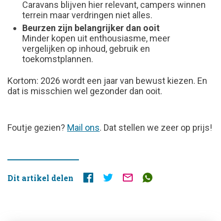
Caravans blijven hier relevant, campers winnen
terrein maar verdringen niet alles.
Beurzen zijn belangrijker dan ooit
Minder kopen uit enthousiasme, meer
vergelijken op inhoud, gebruik en
toekomstplannen.
Kortom: 2026 wordt een jaar van bewust kiezen. En
dat is misschien wel gezonder dan ooit.
FOUTJE
Foutje gezien?
Mail ons
. Dat stellen we zeer op prijs!
GEZIEN?
Dit artikel delen