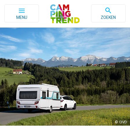
MENU
ZOEKEN
© CIVD