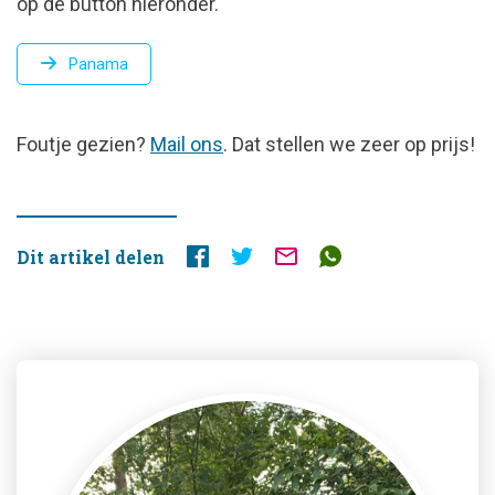
op de button hieronder.
Panama
FOUTJE
Foutje gezien?
Mail ons
. Dat stellen we zeer op prijs!
GEZIEN?
Dit artikel delen