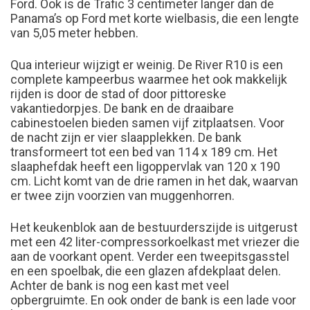
Ford. Ook is de Trafic 3 centimeter langer dan de
Panama’s op Ford met korte wielbasis, die een lengte
van 5,05 meter hebben.
Qua interieur wijzigt er weinig. De River R10 is een
complete kampeerbus waarmee het ook makkelijk
rijden is door de stad of door pittoreske
vakantiedorpjes. De bank en de draaibare
cabinestoelen bieden samen vijf zitplaatsen. Voor
de nacht zijn er vier slaapplekken. De bank
transformeert tot een bed van 114 x 189 cm. Het
slaaphefdak heeft een ligoppervlak van 120 x 190
cm. Licht komt van de drie ramen in het dak, waarvan
er twee zijn voorzien van muggenhorren.
Het keukenblok aan de bestuurderszijde is uitgerust
met een 42 liter-compressorkoelkast met vriezer die
aan de voorkant opent. Verder een tweepitsgasstel
en een spoelbak, die een glazen afdekplaat delen.
Achter de bank is nog een kast met veel
opbergruimte. En ook onder de bank is een lade voor