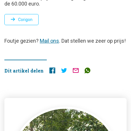
de 60.000 euro.
Corigon
FOUTJE
Foutje gezien?
Mail ons
. Dat stellen we zeer op prijs!
GEZIEN?
Dit artikel delen