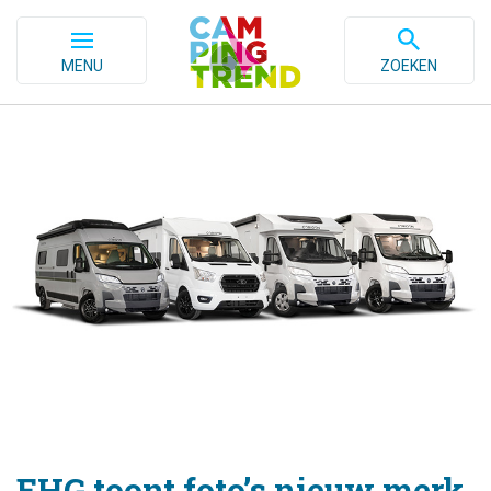
MENU
ZOEKEN
EHG toont foto’s nieuw merk