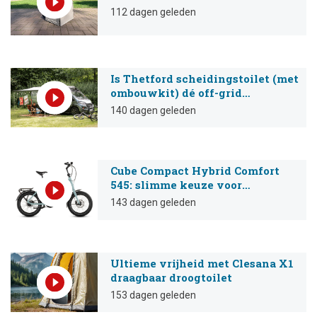
Campbox Nomad en Alu-Carry 65
112 dagen geleden
van HABA
Is Thetford scheidingstoilet (met
ombouwkit) dé off-grid
oplossing?
140 dagen geleden
Cube Compact Hybrid Comfort
545: slimme keuze voor
kampeerders
143 dagen geleden
Ultieme vrijheid met Clesana X1
draagbaar droogtoilet
153 dagen geleden