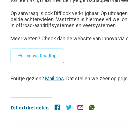
van een 4×4, maar met de rij-eigenschappen van een
Op aanvraag is ook Difflock verkrijgbaar. Op uitdag
beide achterwielen. Vastzitten is hiermee vrijwel 
in offroad-aandrijfsystemen en veersystemen.
Meer weten? Check dan de website van Innova via 
Innova Roadtrip
FOUTJE
Foutje gezien?
Mail ons
. Dat stellen we zeer op prijs
GEZIEN?
Dit artikel delen