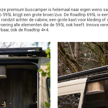
eze premium buscamper is helemaal naar eigen wens sam
p 595L krijgt een grote broer/zus. De Roadtrip 695L is ee
 rondzit achter de cabine, een grote kast voor kleding of
oering alle elementen die de 595L ook heeft. Innova ver
rbaar, óók de Roadtrip 4×4.