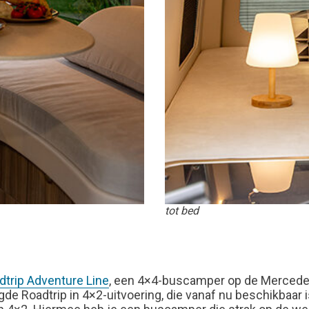
tot bed
dtrip Adventure Line
, een 4×4-buscamper op de Mercedes 
ogde Roadtrip in 4×2-uitvoering, die vanaf nu beschikbaa