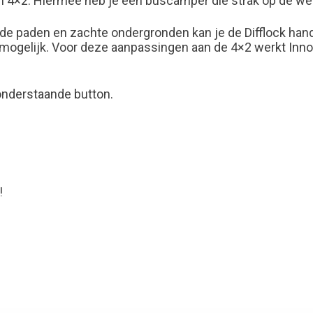
 4×2. Hiermee heb je een buscamper die strak op de weg l
ende paden en zachte ondergronden kan je de Difflock hand
onmogelijk. Voor deze aanpassingen aan de 4×2 werkt In
onderstaande button.
!