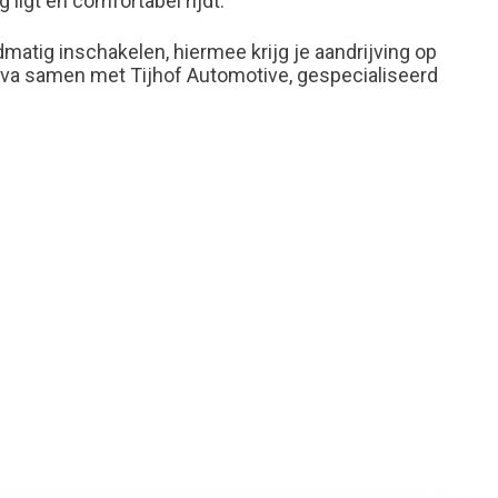
igt en comfortabel rijdt.
matig inschakelen, hiermee krijg je aandrijving op
nova samen met Tijhof Automotive, gespecialiseerd