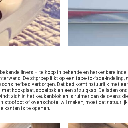
t bekende liners – te koop in bekende en herkenbare inde
terwand. De zitgroep lijkt op een face-to-face-indeling,
oons hefbed verborgen. Dat bed komt natuurlijk met een
n met kookplaat, spoelbak en een afzuigkap. De laden on
evindt zich in het keukenblok en is ruimer dan de ovens
een stoofpot of ovenschotel wil maken, moet dat natuurlij
e kanten is te openen.