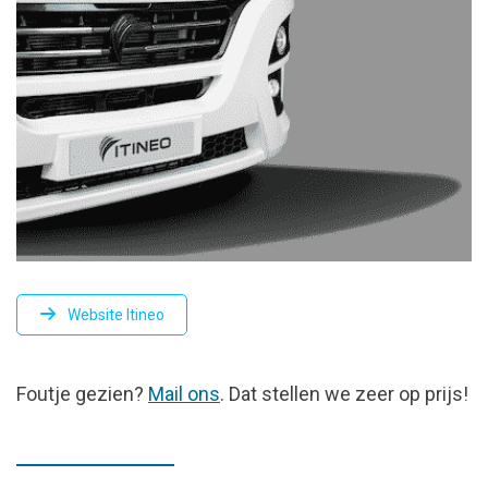
Website Itineo
FOUTJE
Foutje gezien?
Mail ons
. Dat stellen we zeer op prijs!
GEZIEN?