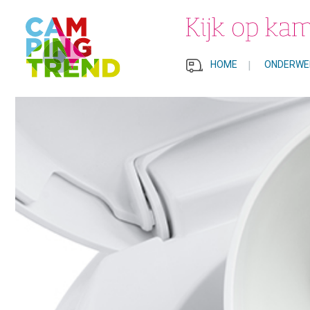
HOME
|
ONDERWE