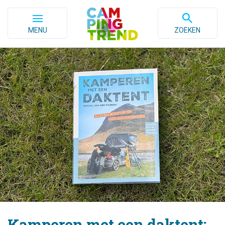
MENU
ZOEKEN
Kamperen met een daktent: