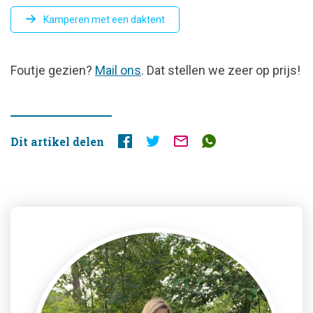
Kamperen met een daktent
FOUTJE
Foutje gezien?
Mail ons
. Dat stellen we zeer op prijs!
GEZIEN?
Dit artikel delen