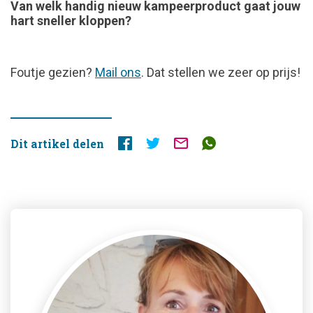
Van welk handig nieuw kampeerproduct gaat jouw
hart sneller kloppen?
FOUTJE
Foutje gezien?
Mail ons
. Dat stellen we zeer op prijs!
GEZIEN?
Dit artikel delen