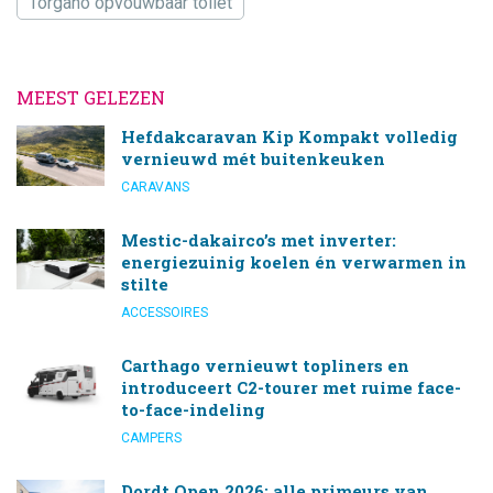
Torgano opvouwbaar toilet
MEEST GELEZEN
Hefdakcaravan Kip Kompakt volledig
vernieuwd mét buitenkeuken
CARAVANS
Mestic-dakairco’s met inverter:
energiezuinig koelen én verwarmen in
stilte
ACCESSOIRES
Carthago vernieuwt topliners en
introduceert C2-tourer met ruime face-
to-face-indeling
CAMPERS
Dordt Open 2026: alle primeurs van