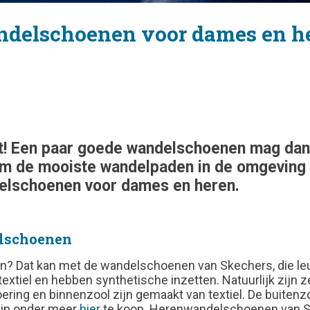
ndelschoenen voor dames en h
! Een paar goede wandelschoenen mag dan oo
om de mooiste wandelpaden in de omgeving 
delschoenen voor dames en heren.
lschoenen
 zien? Dat kan met de wandelschoenen van Skechers, die 
iel en hebben synthetische inzetten. Natuurlijk zijn ze
ing en binnenzool zijn gemaakt van textiel. De buitenzo
ijn onder meer
hier
te koop.
Herenwandelschoenen van S