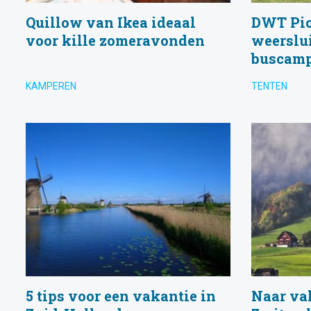
Quillow van Ikea ideaal
DWT Picc
voor kille zomeravonden
weerslui
buscam
KAMPEREN
TENTEN
5 tips voor een vakantie in
Naar va