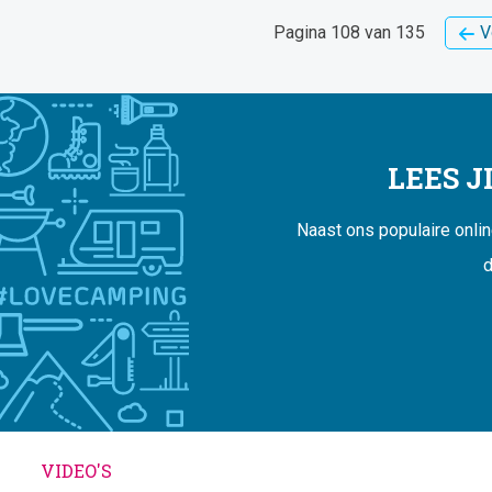
Pagina 108 van 135
V
LEES 
Naast ons populaire onli
d
VIDEO'S