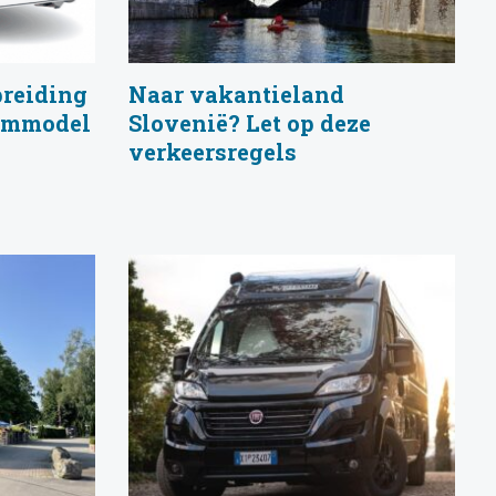
breiding
Naar vakantieland
eummodel
Slovenië? Let op deze
verkeersregels