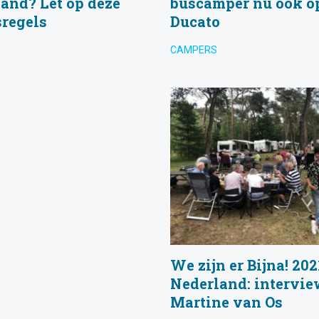
and? Let op deze
buscamper nu ook op
sregels
Ducato
CAMPERS
We zijn er Bijna! 202
Nederland: intervie
Martine van Os