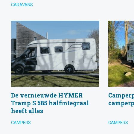
CARAVANS
De vernieuwde HYMER
Camperp
Tramp S 585 halfintegraal
camperp
heeft alles
CAMPERS
CAMPERS