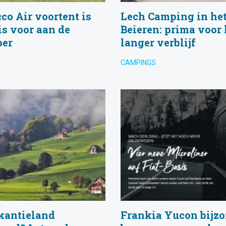
o Air voortent is
Lech Camping in het
s voor aan de
Beieren: prima voor 
per
langer verblijf
CAMPINGS
kantieland
Frankia Yucon bijz