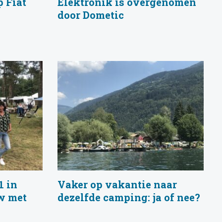
 Fiat
Elektronik is overgenomen
door Dometic
1 in
Vaker op vakantie naar
w met
dezelfde camping: ja of nee?