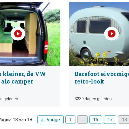
 kleiner, de VW
Barefoot eivormig
 als camper
retro-look
n geleden
3239 dagen geleden
agina 18 van 18
Vorige
1
…
16
17
18