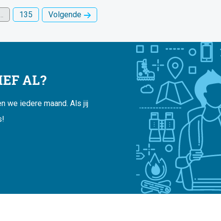
…
135
Volgende
EF AL?
 we iedere maand. Als jij
s!