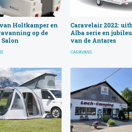
van Holtkamper en
Caravelair 2022: uit
ravanning op de
Alba serie en jubil
 Salon
van de Antares
NS
CARAVANS