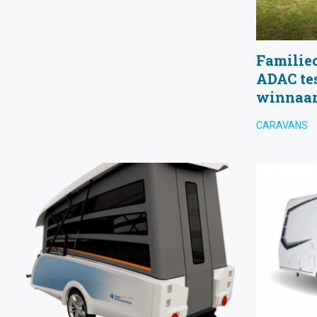
Familie
ADAC te
winnaar
CARAVANS