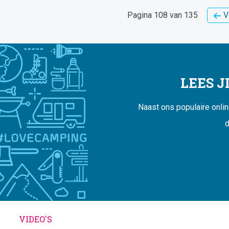
Pagina 108 van 135
V
LEES 
Naast ons populaire onli
d
VIDEO'S