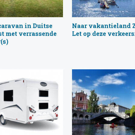
caravan in Duitse
Naar vakantieland
st met verrassende
Let op deze verkeers
(s)