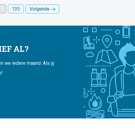
…
135
Volgende
EF AL?
 we iedere maand. Als jij
s!