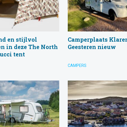
d en stijlvol
Camperplaats Klare
n in deze The North
Geesteren nieuw
ucci tent
CAMPERS