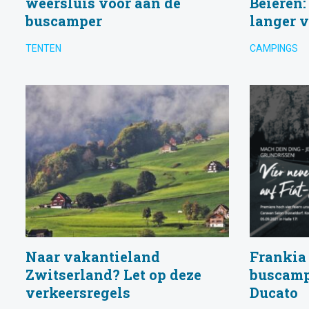
weersluis voor aan de
Beieren:
buscamper
langer v
TENTEN
CAMPINGS
Naar vakantieland
Frankia
Zwitserland? Let op deze
buscamp
verkeersregels
Ducato