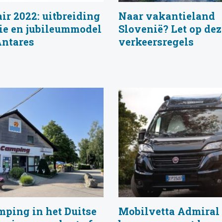
ir 2022: uitbreiding
Naar vakantieland
rie en jubileummodel
Slovenië? Let op dez
Antares
verkeersregels
mping in het Duitse
Mobilvetta Admiral 