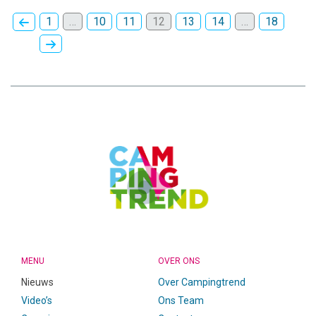
1
…
10
11
12
13
14
…
18
CAMPINGTREND
FOOTER
MENU
OVER ONS
Nieuws
Over Campingtrend
Video’s
Ons Team