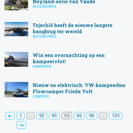
Neyland-serie van Vaude
ACCESSOIRES
Tsjechië heeft de nieuwe langste
hangbrug ter wereld
ACCESSOIRES
Win een overnachting op een
kampeervlot!
KAMPEREN
Nieuw en elektrisch: VW-kampeerbus
Flowcamper Frieda Volt
CAMPERS
1
…
92
93
94
95
96
…
135