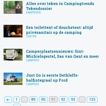
Alles over teken in Campingtrends
Tekendossier
KAMPEREN
Een toilettent of douchetent: altijd
privésanitair op de camping
TENTEN
Camperplaatsennieuws: Sint-
Michielsgestel, Sas van Gent en meer
CAMPERS
Just Go is eerste Dethleffs-
halfintegraal op Ford
CAMPERS
1
…
89
90
91
92
93
…
135