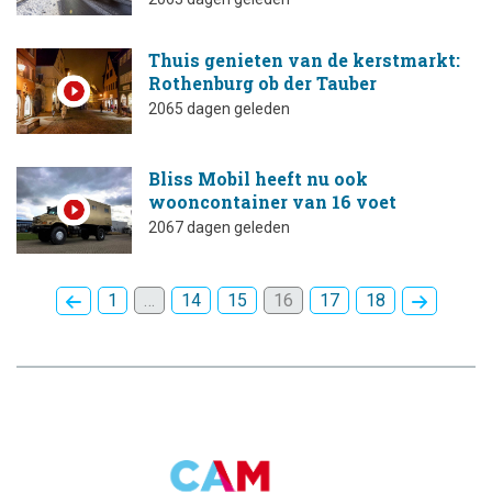
Thuis genieten van de kerstmarkt:
Rothenburg ob der Tauber
2065 dagen geleden
Bliss Mobil heeft nu ook
wooncontainer van 16 voet
2067 dagen geleden
1
…
14
15
16
17
18
CAMPINGTREND
FOOTER