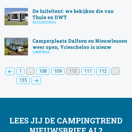
De luifeltent: we bekijken die van
Thule en DWT
ACCESSOIRES
Camperplaats Dalfsen en Nieuwleusen
weer open, Vriescheloo is nieuw
CAMPINGS
1
…
108
109
110
111
112
…
135
LEES JIJ DE CAMPINGTREND
NIEUWSBRIEF AL?