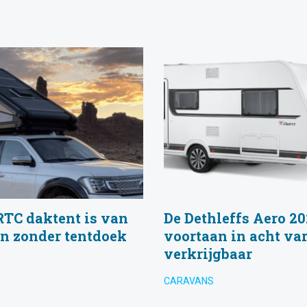
RTC daktent is van
De Dethleffs Aero 2
en zonder tentdoek
voortaan in acht va
verkrijgbaar
CARAVANS