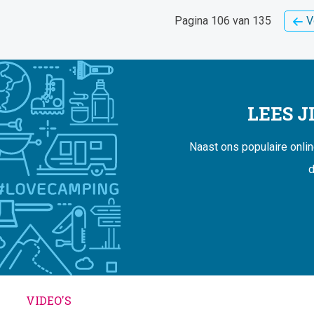
Pagina 106 van 135
V
LEES 
Naast ons populaire onli
d
VIDEO'S