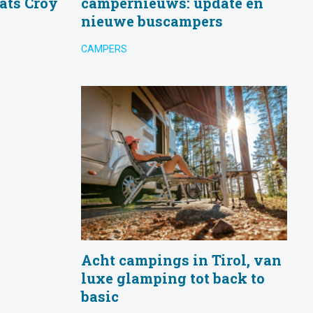
ats Croy
campernieuws: update en
nieuwe buscampers
CAMPERS
Acht campings in Tirol, van
luxe glamping tot back to
basic