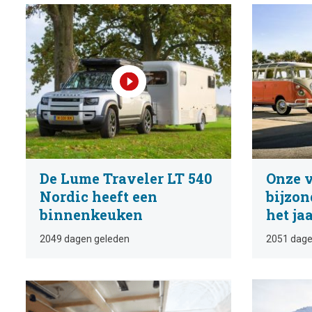
De Lume Traveler LT 540
Onze v
Nordic heeft een
bijzo
binnenkeuken
het ja
2049 dagen geleden
2051 dage