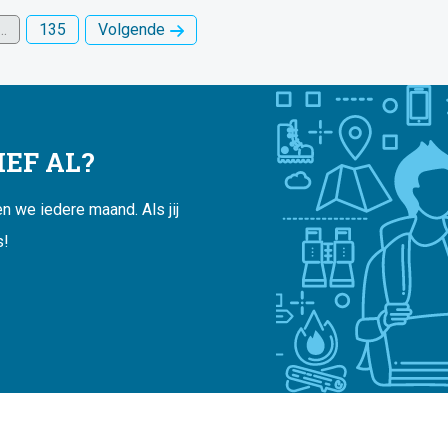
…
135
Volgende
EF AL?
 we iedere maand. Als jij
s!