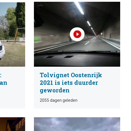
:
Tolvignet Oostenrijk
Van
2021 is iets duurder
geworden
2055 dagen geleden