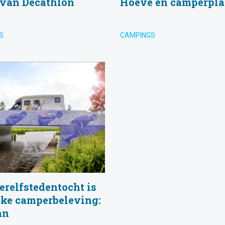
 van Decathlon
Hoeve en camperpla
S
CAMPINGS
relfstedentocht is
eke camperbeleving:
an