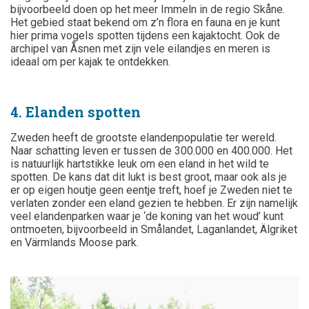
bijvoorbeeld doen op
het meer Immeln in de regio Skåne.
Het gebied staat bekend om z’n flora en fauna en je kunt
hier prima vogels spotten tijdens een kajaktocht. Ook de
archipel van Åsnen met zijn vele eilandjes en meren is
ideaal om per kajak te ontdekken.
4. Elanden spotten
Zweden heeft de grootste elandenpopulatie ter wereld.
Naar schatting leven er tussen de 300.000 en 400.000. Het
is natuurlijk hartstikke leuk om een eland in het wild te
spotten. De kans dat dit lukt is best groot, maar ook als je
er op eigen houtje geen eentje treft, hoef je Zweden niet te
verlaten zonder een eland gezien te hebben. Er zijn namelijk
veel elandenparken waar je ‘de koning van het woud’ kunt
ontmoeten, bijvoorbeeld in
Smålandet
,
Laganlandet
,
Älgriket
en
Värmlands Moose park
.