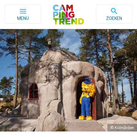
MENU
ZOEKEN
© Kolmården