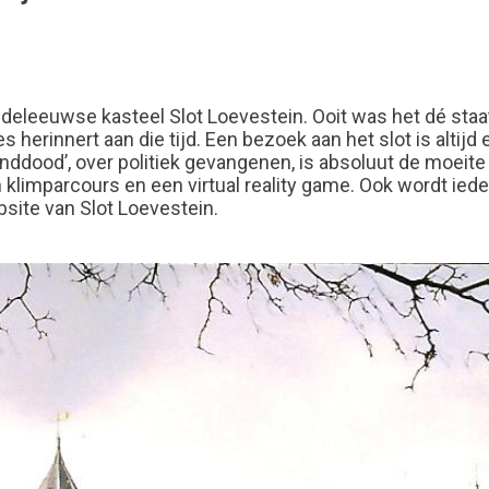
leeuwse kasteel Slot Loevestein. Ooit was het dé staa
 herinnert aan die tijd. Een bezoek aan het slot is altij
onddood’, over politiek gevangenen, is absoluut de moeit
n klimparcours en een virtual reality game. Ook wordt ied
bsite van Slot Loevestein.