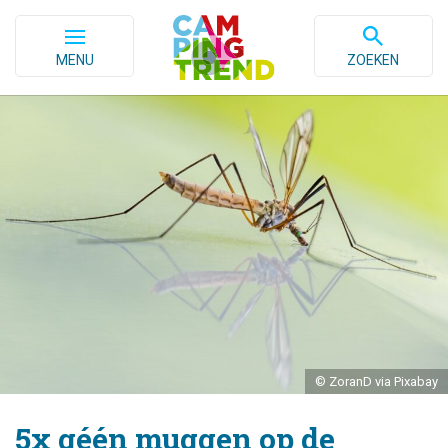
MENU
ZOEKEN
© ZoranD via Pixabay
5x géén muggen op de