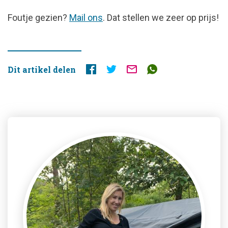
FOUTJE
Foutje gezien?
Mail ons
. Dat stellen we zeer op prijs!
GEZIEN?
Dit artikel delen