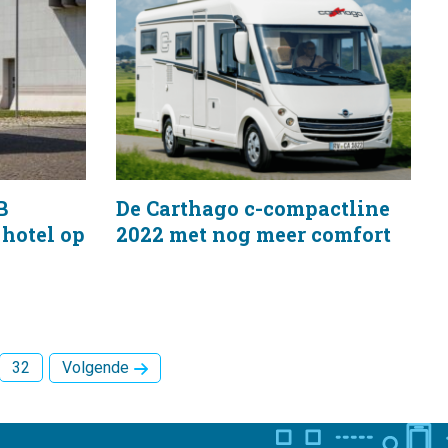
B
De Carthago c-compactline
 hotel op
2022 met nog meer comfort
32
Volgende