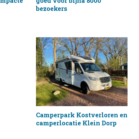
compacte
goed voor bijna 8000
bezoekers
Camperpark Kostverloren en
camperlocatie Klein Dorp