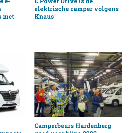
e e-
E.Power Drive is de
n
elektrische camper volgens
s met
Knaus
Camperbeurs Hardenberg