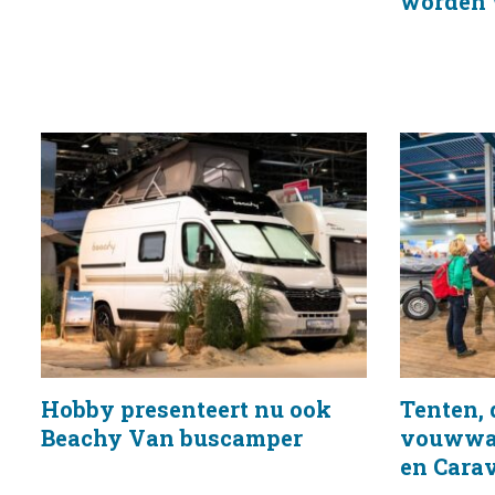
worden w
Hobby presenteert nu ook
Tenten,
Beachy Van buscamper
vouwwag
en Cara