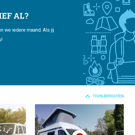
EF AL?
 we iedere maand. Als jij
s!
TOON BERICHTEN