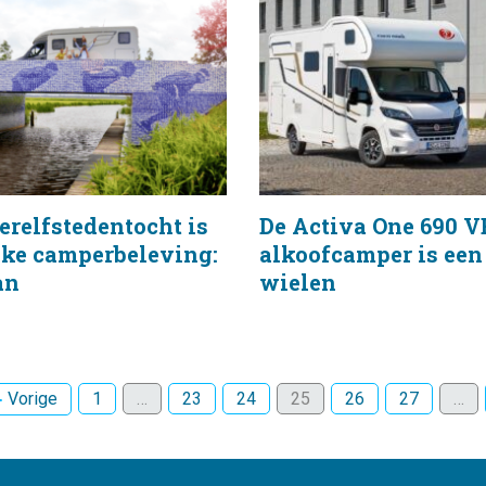
relfstedentocht is
De Activa One 690 V
eke camperbeleving:
alkoofcamper is een
an
wielen
Vorige
1
…
23
24
25
26
27
…