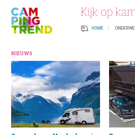
Campers
De laatste nieuwtjes op het gebied 
campers
HOME
|
ONDERWE
NIEUWS