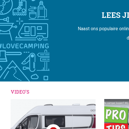
LEES 
Naast ons populaire onli
d
VIDEO'S