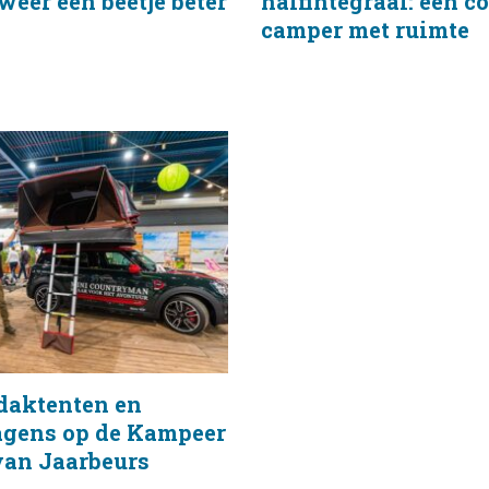
eer een beetje beter
halfintegraal: een 
camper met ruimte
 daktenten en
ens op de Kampeer
van Jaarbeurs