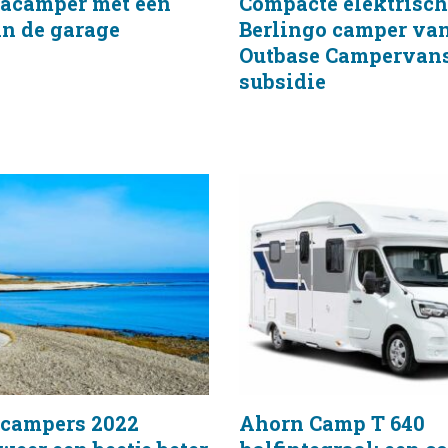
acamper met een
Compacte elektrisch
in de garage
Berlingo camper va
Outbase Campervan
subsidie
 campers 2022
Ahorn Camp T 640